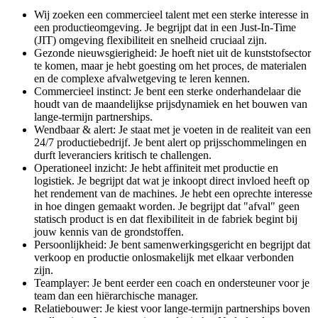
Wij zoeken een commercieel talent met een sterke interesse in
een productieomgeving. Je begrijpt dat in een Just-In-Time
(JIT) omgeving flexibiliteit en snelheid cruciaal zijn.
Gezonde nieuwsgierigheid: Je hoeft niet uit de kunststofsector
te komen, maar je hebt goesting om het proces, de materialen
en de complexe afvalwetgeving te leren kennen.
Commercieel instinct: Je bent een sterke onderhandelaar die
houdt van de maandelijkse prijsdynamiek en het bouwen van
lange-termijn partnerships.
Wendbaar & alert: Je staat met je voeten in de realiteit van een
24/7 productiebedrijf. Je bent alert op prijsschommelingen en
durft leveranciers kritisch te challengen.
Operationeel inzicht: Je hebt affiniteit met productie en
logistiek. Je begrijpt dat wat je inkoopt direct invloed heeft op
het rendement van de machines. Je hebt een oprechte interesse
in hoe dingen gemaakt worden. Je begrijpt dat "afval" geen
statisch product is en dat flexibiliteit in de fabriek begint bij
jouw kennis van de grondstoffen.
Persoonlijkheid: Je bent samenwerkingsgericht en begrijpt dat
verkoop en productie onlosmakelijk met elkaar verbonden
zijn.
Teamplayer: Je bent eerder een coach en ondersteuner voor je
team dan een hiërarchische manager.
Relatiebouwer: Je kiest voor lange-termijn partnerships boven