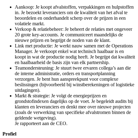
Aankoop: Je koopt afvalstoffen, verpakkingen en hulpstoffen
in. Je bezoekt leveranciers om de kwaliteit van het afval te
beoordelen en onderhandelt scherp over de prijzen in een
volatiele markt.
Verkoop & relatiebeheer: Je beheert de relaties met ongeveer
20 grote key-accounts. Je communiceert maandelijks de
nieuwe prijzen en begrijpt de noden van de klant.
Link met productie: Je werkt nauw samen met de Operations
Manager. Je verkoopt enkel wat technisch haalbaar is en
koopt in wat de productie nodig heeft. Je begrijpt dat kwaliteit
en haalbaarheid de basis zijn van elk partnership.
Teamondersteuning: Je stuurt twee ervaren collega’s aan die
de interne administratie, orders en transportplanning
verzorgen. Je bent hun aanspreekpunt voor complexe
beslissingen (bijvoorbeeld bij winstberekeningen of logistieke
uitdagingen).
Markt & strategie: Je volgt de energieprijzen en
grondstofindexen dagelijks op de voet. Je begeleidt audits bij
klanten en leveranciers en denkt mee over nieuwe projecten
(zoals de verwerking van specifieke afvalstromen binnen de
geldende wetgeving).
Je rapporteert aan de CEO.
Profiel