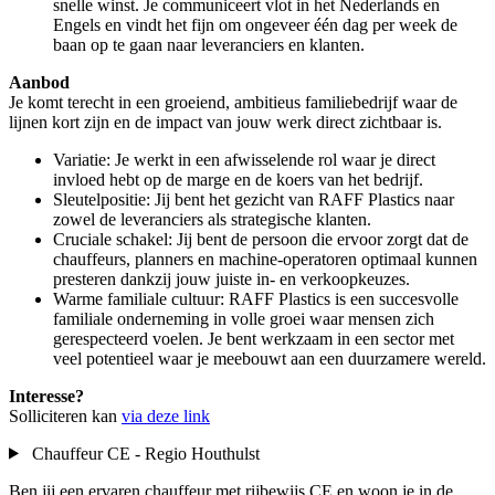
snelle winst. Je communiceert vlot in het Nederlands en
Engels en vindt het fijn om ongeveer één dag per week de
baan op te gaan naar leveranciers en klanten.
Aanbod
Je komt terecht in een groeiend, ambitieus familiebedrijf waar de
lijnen kort zijn en de impact van jouw werk direct zichtbaar is.
Variatie: Je werkt in een afwisselende rol waar je direct
invloed hebt op de marge en de koers van het bedrijf.
Sleutelpositie: Jij bent het gezicht van RAFF Plastics naar
zowel de leveranciers als strategische klanten.
Cruciale schakel: Jij bent de persoon die ervoor zorgt dat de
chauffeurs, planners en machine-operatoren optimaal kunnen
presteren dankzij jouw juiste in- en verkoopkeuzes.
Warme familiale cultuur: RAFF Plastics is een succesvolle
familiale onderneming in volle groei waar mensen zich
gerespecteerd voelen. Je bent werkzaam in een sector met
veel potentieel waar je meebouwt aan een duurzamere wereld.
Interesse?
Solliciteren kan
via deze link
Chauffeur CE - Regio Houthulst
Ben jij een ervaren chauffeur met rijbewijs CE en woon je in de